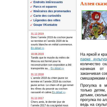
Endroits intéressants
Аллея сказ
Parcs et squares
Itinéraires des promenades
Carte des curiosités
Légendes des villes
Goupe VKontakte
31.12.2019
Donc l`année 2019 du cochon jaune
se termine et l`année 2020 de la
souris blanche en métal commence.
En détail >>
На яркой и кр
18.08.2019
Tandis que le musée du métro de
парке культу
Moscou est fermé pour la
количество ск
reconstruction son exposition a été
начиная от 
transportée au...
En détail >>
заканчивая со
31.12.2018
смешариками с
L`année 2018 du chien jaune se
termine et l`année 2019 du cochon
Прогулка в м
jaune arrive. Le chien vif et gai remet
les rênes du pouvoir au cochon
только детям
rassasié et calme.
En détail >>
детьми, скольк
31.12.2017
прогулка по ал
Chers amis, le dernier jour de
ведь на скуль
l`année 2017 du coq ignéal nous