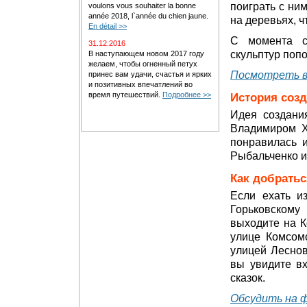
поиграть с ни
voulons vous souhaiter la bonne
année 2018, l`année du chien jaune.
на деревьях, ч
En détail >>
С момента с
31.12.2016
скульптур попо
В наступающем новом 2017 году
желаем, чтобы огненный петух
Посмотреть в
принес вам удачи, счастья и ярких
и позитивных впечатлений во
время путешествий.
Подробнее >>
История соз
Идея создани
Владимиром Х
понравилась 
Рыбальченко 
Как добратьс
Если ехать и
Горьковскому
выходите на К
улице Комсомо
улицей Леснов
вы увидите вх
сказок.
Обсудить на 