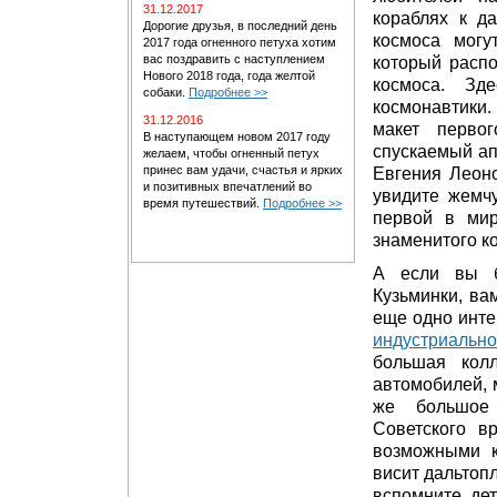
31.12.2017
кораблях к д
Дорогие друзья, в последний день
космоса могу
2017 года огненного петуха хотим
вас поздравить с наступлением
который расп
Нового 2018 года, года желтой
космоса. Зд
собаки.
Подробнее >>
космонавтики.
31.12.2016
макет перво
В наступающем новом 2017 году
спускаемый ап
желаем, чтобы огненный петух
принес вам удачи, счастья и ярких
Евгения Леоно
и позитивных впечатлений во
увидите жемч
время путешествий.
Подробнее >>
первой в мир
знаменитого к
А если вы б
Кузьминки, ва
еще одно инте
индустриальн
большая колл
автомобилей, 
же большое 
Советского в
возможными к
висит дальтопл
вспомните де