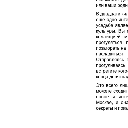
или ваши родит
В двадцати ки
еще одно инте
усадьба являе
культуры. Вы 
коллекцией м
прогуляться 
позагорать на
насладиться
Отправляясь
прогуливаясь
встретите кого
конца девятнад
Это всего лиш
можете сходить
новое и инте
Москве, и он
секреты и пока