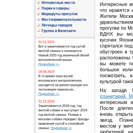
Интересные места
Интересные м
Парки и скверы
что нравятся 
Маршруты прогулок
Жители Москв
Местопримечательности
удовольствием
Легенды городов
прогулки по М
Группа в Вконтакте
ВДНХ вы мож
кусочек Япон
31.12.2019
спрятался под
Вот и заканчивается год сытой
желтой свиньи и начинается
обустроен в т
Новый 2020 год маленькой белой
расположены т
металлической мыши.
вы можете п
Подробнее >>
большое коли
18.08.2019
посмотреть, 
В то время пока музей
московского метрополитена
культурой тако
находится на реконструкцию его
экспозицию перенесли...
На западе 
Подробнее >>
планетарий М
31.12.2018
интересным 
Заканчивается 2018 год, год
После длител
желтой собаки и наступает 2019
вновь открыт
год желтой свиньи. Резвая и
веселая собака передает бразды
звезд. План
правления сытой и спокойной
местом у мечт
свинье.
Подробнее >>
любителей н