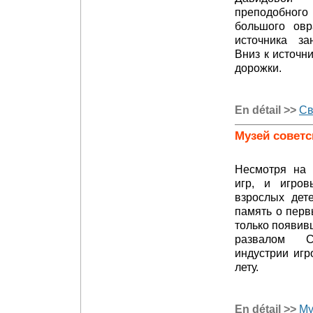
преподобного
большого овр
источника за
Вниз к источн
дорожки.
En détail >>
Св
Музей советс
Несмотря на 
игр, и игров
взрослых дет
память о перв
только появив
развалом С
индустрии игр
лету.
En détail >>
Му