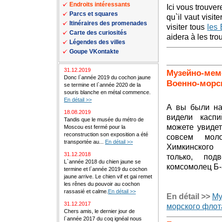
Endroits intéressants
Ici vous trouver
Parcs et squares
qu`il vaut visit
Itinéraires des promenades
visiter tous
les 
Carte des curiosités
aidera à les tro
Légendes des villes
Goupe VKontakte
31.12.2019
Музейно-мем
Donc l`année 2019 du cochon jaune
Военно-морс
se termine et l`année 2020 de la
souris blanche en métal commence.
En détail >>
А вы были на
18.08.2019
видели касп
Tandis que le musée du métro de
можете увиде
Moscou est fermé pour la
reconstruction son exposition a été
совсем мол
transportée au...
En détail >>
Химкинского
31.12.2018
только, под
L`année 2018 du chien jaune se
комсомолец Б-3
termine et l`année 2019 du cochon
jaune arrive. Le chien vif et gai remet
les rênes du pouvoir au cochon
rassasié et calme.
En détail >>
En détail >>
Му
31.12.2017
морского флот
Chers amis, le dernier jour de
l`année 2017 du coq ignéal nous