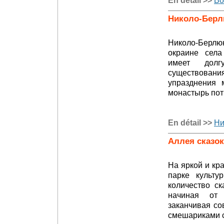
En détail >>
Во
Николо-Берл
Николо-Берлю
окраине села
имеет дол
существования
упразднения 
монастырь пот
En détail >>
Ни
Аллея сказок
На яркой и кр
парке культу
количество с
начиная от 
заканчивая с
смешариками с