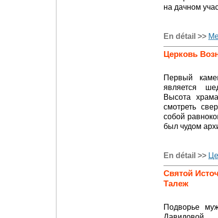
на дачном уча
En détail >>
Ме
Церковь Воз
Первый каме
является ше
Высота храма
смотреть све
собой равноко
был чудом арх
En détail >>
Це
Святой Источ
Талеж
Подворье муж
Давидовой 