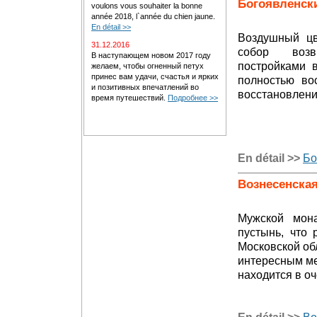
Богоявленски
voulons vous souhaiter la bonne
année 2018, l`année du chien jaune.
En détail >>
Воздушный цв
31.12.2016
собор воз
В наступающем новом 2017 году
постройками 
желаем, чтобы огненный петух
принес вам удачи, счастья и ярких
полностью во
и позитивных впечатлений во
восстановлени
время путешествий.
Подробнее >>
En détail >>
Бо
Вознесенска
Мужской мона
пустынь, что
Московской об
интересным м
находится в о